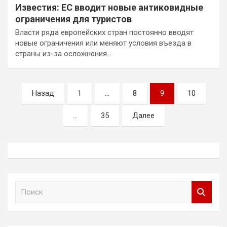
Известия: ЕС вводит новые антиковидные
ограничения для туристов
Власти ряда европейских стран постоянно вводят
новые ограничения или меняют условия въезда в
страны из-за осложнения…
Пагинация
Назад
1
…
8
9
10
записей
…
35
Далее
П
о
и
с