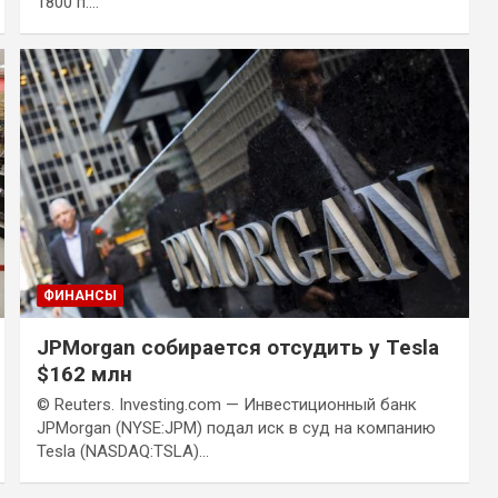
1800 п.…
ФИНАНСЫ
JPMorgan собирается отсудить у Tesla
$162 млн
© Reuters. Investing.com — Инвестиционный банк
JPMorgan (NYSE:JPM) подал иск в суд на компанию
Tesla (NASDAQ:TSLA)…