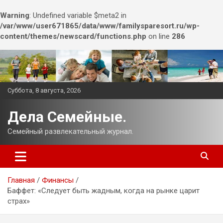
Warning
: Undefined variable $meta2 in
/var/www/user671865/data/www/familysparesort.ru/wp-
content/themes/newscard/functions.php
on line
286
Перейти
к
содержимому
Суббота, 8 августа, 2026
Дела Семейные.
Семейный развлекательный журнал.
Главная
Финансы
Баффет: «Следует быть жадным, когда на рынке царит
страх»