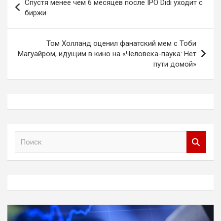
Спустя менее чем 6 месяцев после IPO Didi уходит с
по
биржи
записям
Том Холланд оценил фанатский мем с Тоби
Магуайром, идущим в кино на «Человека-паука: Нет
пути домой»
П
о
и
с
к