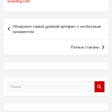
investing.com
Навигация
Обнаружен самый древний артефакт с необычным
по
орнаментом
записям
Разные стаканы
П
о
и
с
к