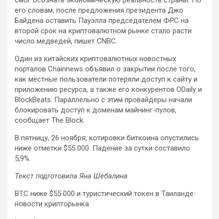
смог осознать экономическую реальность страны. По
его словам, после предложения президента Джо
Байдена оставить Пауэлла председателем ФРС на
второй срок на криптовалютном рынке стало расти
число медведей, пишет CNBC.
Один из китайских криптовалютных новостных
порталов Chainnews объявил о закрытии после того,
как местные пользователи потеряли доступ к сайту и
приложению ресурса, а также его конкурентов ODaily и
BlockBeats. Параллельно с этим провайдеры начали
блокировать доступ к доменам майнинг-пулов,
сообщает The Block.
В пятницу, 26 ноября, котировки биткоина опустились
ниже отметки $55 000. Падение за сутки составило
5,9%.
Текст подготовила Яна Шебалина
BTC ниже $55 000 и туристический токен в Таиланде:
новости крипторынка