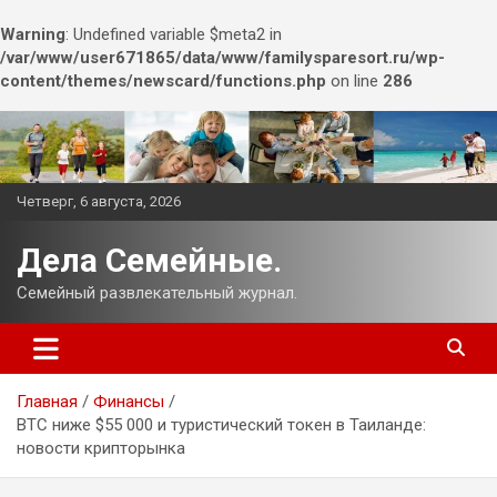
Warning
: Undefined variable $meta2 in
/var/www/user671865/data/www/familysparesort.ru/wp-
content/themes/newscard/functions.php
on line
286
Перейти
к
содержимому
Четверг, 6 августа, 2026
Дела Семейные.
Семейный развлекательный журнал.
Главная
Финансы
BTC ниже $55 000 и туристический токен в Таиланде:
новости крипторынка