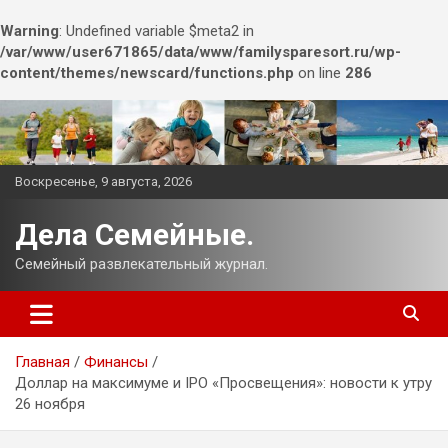
Warning
: Undefined variable $meta2 in
/var/www/user671865/data/www/familysparesort.ru/wp-
content/themes/newscard/functions.php
on line
286
Перейти
к
содержимому
Воскресенье, 9 августа, 2026
Дела Семейные.
Семейный развлекательный журнал.
Главная
Финансы
Доллар на максимуме и IPO «Просвещения»: новости к утру
26 ноября