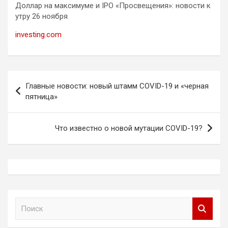
Доллар на максимуме и IPO «Просвещения»: новости к
утру 26 ноября
investing.com
Навигация
Главные новости: новый штамм COVID-19 и «черная
по
пятница»
записям
Что известно о новой мутации COVID-19?
П
о
и