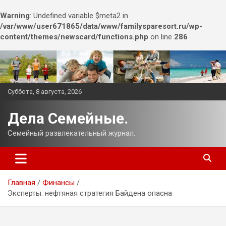
Warning
: Undefined variable $meta2 in
/var/www/user671865/data/www/familysparesort.ru/wp-
content/themes/newscard/functions.php
on line
286
Перейти
к
содержимому
Суббота, 8 августа, 2026
Дела Семейные.
Семейный развлекательный журнал.
Главная
Финансы
Эксперты: нефтяная стратегия Байдена опасна