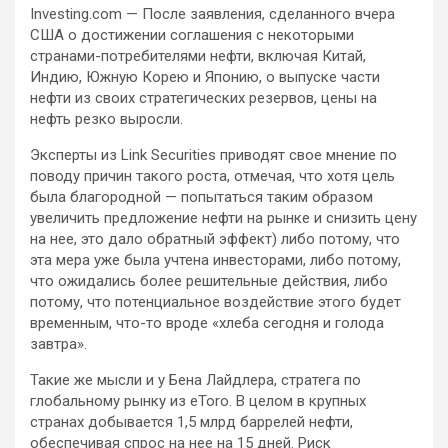
Investing.com — После заявления, сделанного вчера
США о достижении соглашения с некоторыми
странами-потребителями нефти, включая Китай,
Индию, Южную Корею и Японию, о выпуске части
нефти из своих стратегических резервов, цены на
нефть резко выросли.
Эксперты из
Link Securities приводят свое мнение по
поводу причин такого роста, отмечая, что хотя цель
была благородной — попытаться таким образом
увеличить предложение нефти на рынке и снизить цену
на нее, это дало обратный эффект) либо потому, что
эта мера уже была учтена инвесторами, либо потому,
что ожидались более решительные действия, либо
потому, что потенциальное воздействие этого будет
временным, что-то вроде «хлеба сегодня и голода
завтра».
Такие же мысли и у Бена Лайдлера, стратега по
глобальному рынку из eToro. В целом в крупных
странах добывается 1,5 млрд баррелей нефти,
обеспечивая спрос на нее на 15 дней. Риск