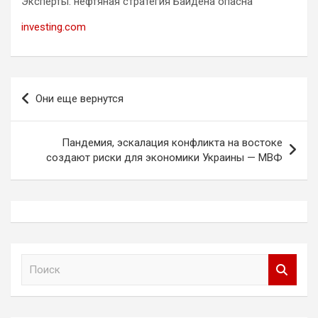
Эксперты: нефтяная стратегия Байдена опасна
investing.com
Навигация
Они еще вернутся
по
записям
Пандемия, эскалация конфликта на востоке
создают риски для экономики Украины — МВФ
П
о
и
с