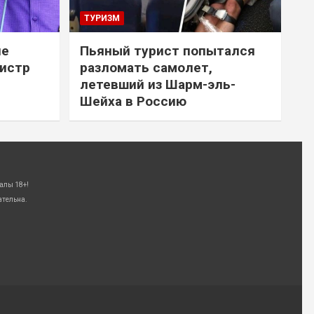
ТУРИЗМ
не
Пьяный турист попытался
нистр
разломать самолет,
летевший из Шарм-эль-
Шейха в Россию
алы 18+!
ательна.