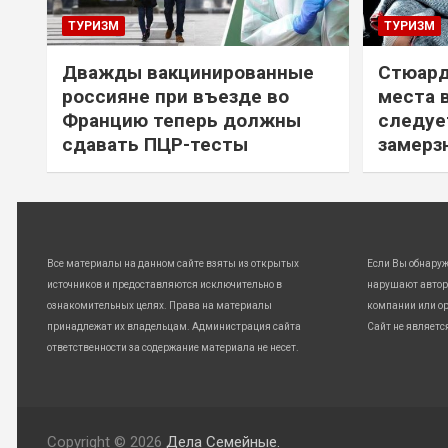
ТУРИЗМ
ТУРИЗМ
Дважды вакцинированные
Стюард
россияне при въезде во
места 
Францию теперь должны
следуе
сдавать ПЦР-тесты
замерз
Все материалы на данном сайте взяты из открытых
Если Вы обнару
источников и предоставляются исключительно в
нарушают автор
ознакомительных целях. Права на материалы
компании или ор
принадлежат их владельцам. Администрация сайта
Сайт не являетс
ответственности за содержание материала не несет.
Copyright © 2026
Дела Семейные.