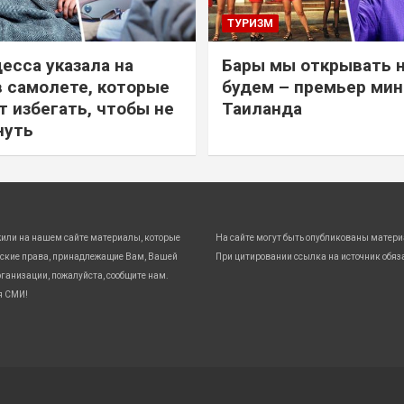
ТУРИЗМ
есса указала на
Бары мы открывать 
в самолете, которые
будем – премьер ми
т избегать, чтобы не
Таиланда
нуть
жили на нашем сайте материалы, которые
На сайте могут быть опубликованы матери
ские права, принадлежащие Вам, Вашей
При цитировании ссылка на источник обяз
ганизации, пожалуйста, сообщите нам.
я СМИ!