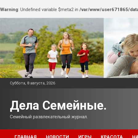
Warning
: Undefined variable $meta2 in
/var/www/user671865/data
Перейти
к
содержимому
Суббота, 8 августа, 2026
Дела Семейные.
Семейный развлекательный журнал.
ГЛАВНАЯ
НОВОСТИ
ИГРЫ
КРАСОТА
Н