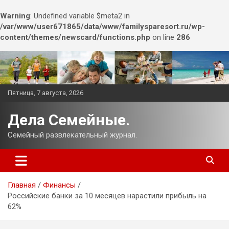
Warning
: Undefined variable $meta2 in
/var/www/user671865/data/www/familysparesort.ru/wp-
content/themes/newscard/functions.php
on line
286
Перейти
к
содержимому
Пятница, 7 августа, 2026
Дела Семейные.
Семейный развлекательный журнал.
Главная
Финансы
Российские банки за 10 месяцев нарастили прибыль на
62%