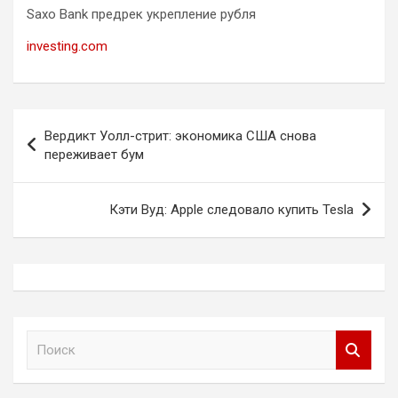
Saxo Bank предрек укрепление рубля
investing.com
Навигация
Вердикт Уолл-стрит: экономика США снова
по
переживает бум
записям
Кэти Вуд: Apple следовало купить Tesla
П
о
и
с