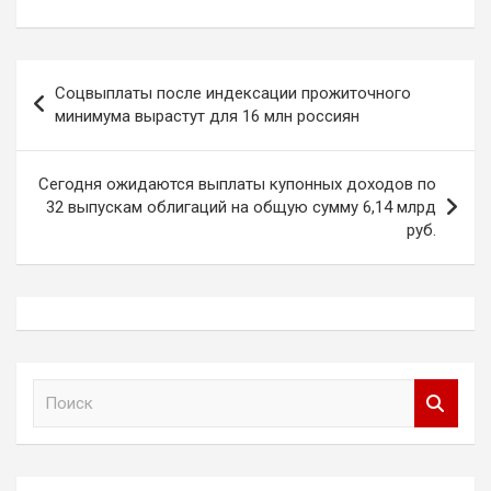
Навигация
Соцвыплаты после индексации прожиточного
по
минимума вырастут для 16 млн россиян
записям
Сегодня ожидаются выплаты купонных доходов по
32 выпускам облигаций на общую сумму 6,14 млрд
руб.
П
о
и
с
к