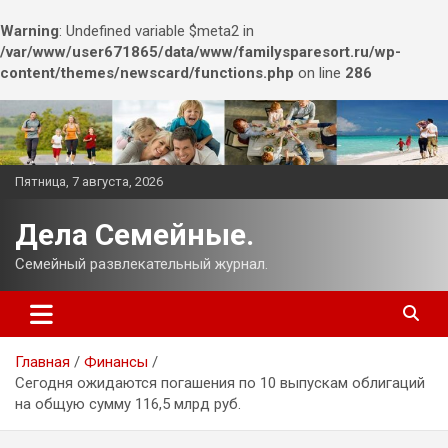
Warning
: Undefined variable $meta2 in
/var/www/user671865/data/www/familysparesort.ru/wp-
content/themes/newscard/functions.php
on line
286
Перейти
к
содержимому
Пятница, 7 августа, 2026
Дела Семейные.
Семейный развлекательный журнал.
Главная
Финансы
Сегодня ожидаются погашения по 10 выпускам облигаций
на общую сумму 116,5 млрд руб.