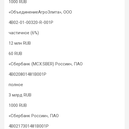
1000 RUB
«ОбъединениеАгроЭлита», ООО
4B02-01-00320-R-001P
частичное (6%)
12 млн RUB
60 RUB
«Сбербанк (MCX:SBER) России», ПАО
4B020801481B001P
полное
3 млрд RUB
1000 RUB
«Сбербанк России», ПАО
4B0217301481B001P