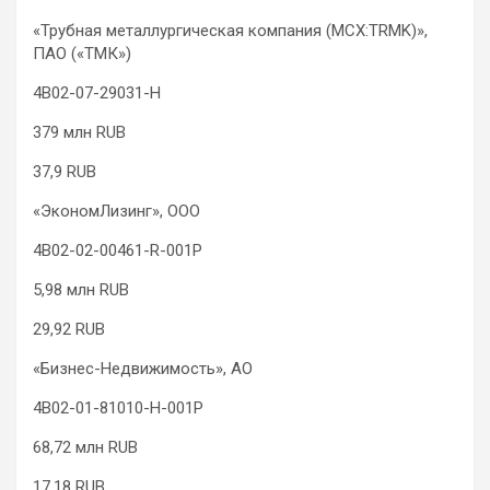
«Трубная металлургическая компания (MCX:TRMK)»,
ПАО («ТМК»)
4B02-07-29031-H
379 млн RUB
37,9 RUB
«ЭкономЛизинг», ООО
4B02-02-00461-R-001P
5,98 млн RUB
29,92 RUB
«Бизнес-Недвижимость», АО
4B02-01-81010-H-001P
68,72 млн RUB
17,18 RUB