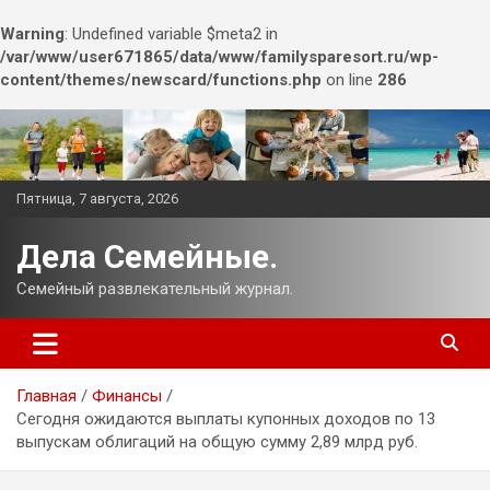
Warning
: Undefined variable $meta2 in
/var/www/user671865/data/www/familysparesort.ru/wp-
content/themes/newscard/functions.php
on line
286
Перейти
к
содержимому
Пятница, 7 августа, 2026
Дела Семейные.
Семейный развлекательный журнал.
Главная
Финансы
Сегодня ожидаются выплаты купонных доходов по 13
выпускам облигаций на общую сумму 2,89 млрд руб.