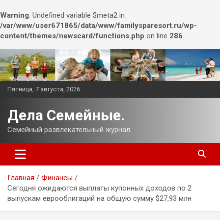
Warning
: Undefined variable $meta2 in
/var/www/user671865/data/www/familysparesort.ru/wp-
content/themes/newscard/functions.php
on line
286
Перейти
к
содержимому
Пятница, 7 августа, 2026
Дела Семейные.
Семейный развлекательный журнал.
Главная
Финансы
Сегодня ожидаются выплаты купонных доходов по 2
выпускам еврооблигаций на общую сумму $27,93 млн