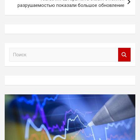
разрушаемостью показали большое обновление
П
о
и
с
к