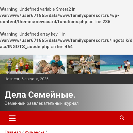
Warning
: Undefined variable $meta2 in
/var/www/user671865/data/www/familysparesort.ru/wp-
content/themes/newscard/functions.php
on line
286
Warning
: Undefined array key 1 in
/var/www/user671865/data/www/familysparesort.ru/ingotsik/d
ata/INGOTS_acode.php
on line
464
Перейти
к
содержимому
Четверг, 6 августа, 2026
Дела Семейные.
Семейный развлекательный журнал.
Главная
Финансы