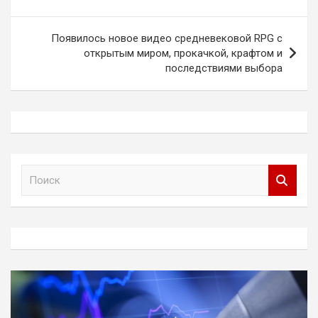
записям
Появилось новое видео средневековой RPG с
открытым миром, прокачкой, крафтом и
последствиями выбора
П
о
и
с
к