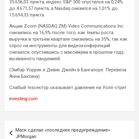
35.656,03 пункта, индекс S&P 500 опустился на 0,24%
до 4.671,57​ пункта, а Nasdaq снизился на 1,01% до
15.694,33 пункта.
Акции Zoom (NASDAQ:ZM) Video Communications Inc
снизились на 16,9% после того, как темпы роста
выручки в третьем квартале снизились на 35%, так как
спрос на инструменты для видеоконференций
снизился, опустившись с максимума в прошлом году,
вызванного пандемией.
(Эмбар Уоррик и Девик Джейн в Бангалоре. Перевела
Анна Бахтина)
Слабый техсектор оказывает давление на Уолл-стрит
investing.com
Навигация
Маск сделал «последнее предупреждение»
по
JPMorgan