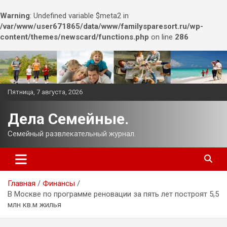
Warning
: Undefined variable $meta2 in
/var/www/user671865/data/www/familysparesort.ru/wp-
content/themes/newscard/functions.php
on line
286
Перейти
к
содержимому
Пятница, 7 августа, 2026
Дела Семейные.
Семейный развлекательный журнал.
Главная
Финансы
В Москве по программе реновации за пять лет построят 5,5
млн кв.м жилья