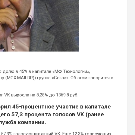
 долю в 45% в капитале «МФ Технологии»,
p (MCX:MAILDR)) группе «Согаз». Об этом говорится в
аг VK
выросла на 8,28% до 1369,8 руб.
рил 45-процентное участие в капитале
го 57,3 процента голосов VK (ранее
служба компании.
 57,3% голосующих акций VK. Еще 12,3% голосующих