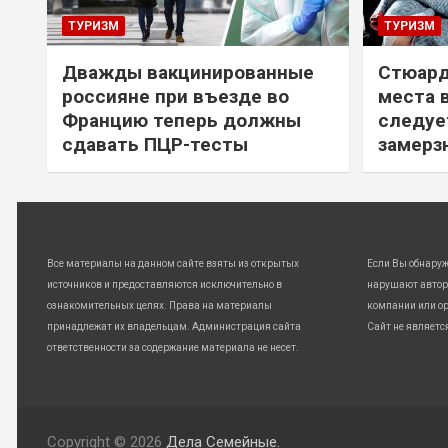
ТУРИЗМ
ТУРИЗМ
Дважды вакцинированные
Стюард
россияне при въезде во
места 
Францию теперь должны
следуе
сдавать ПЦР-тесты
замерз
Все материалы на данном сайте взяты из открытых
Если Вы обнару
источников и предоставляются исключительно в
нарушают автор
ознакомительных целях. Права на материалы
компании или ор
принадлежат их владельцам. Администрация сайта
Сайт не являетс
ответственности за содержание материала не несет.
Copyright © 2026
Дела Семейные.