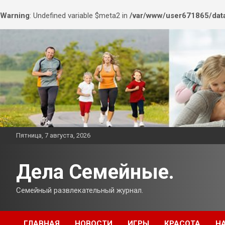
Warning
: Undefined variable $meta2 in
/var/www/user671865/data
Перейти
к
содержимому
Пятница, 7 августа, 2026
Дела Семейные.
Семейный развлекательный журнал.
ГЛАВНАЯ
НОВОСТИ
ИГРЫ
КРАСОТА
Н