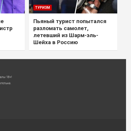
ТУРИЗМ
не
Пьяный турист попытался
нистр
разломать самолет,
летевший из Шарм-эль-
Шейха в Россию
алы 18+!
ательна.