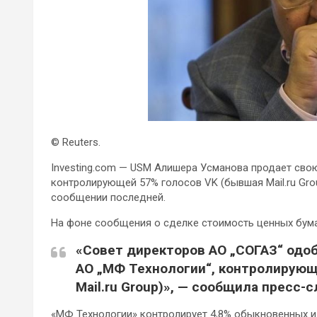
© Reuters.
Investing.com — USM Алишера Усманова продает свою
контролирующей 57% голосов VK (бывшая Mail.ru Grou
сообщении последней.
На фоне сообщения о сделке стоимость ценных бум
«Совет директоров АО „СОГАЗ“ одоб
АО „МФ Технологии“, контролирующе
Mail.ru Group)», — сообщила пресс-
«МФ Технологии» контролирует 4,8% обыкновенных и