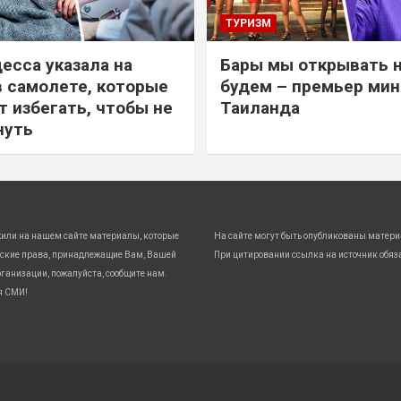
ТУРИЗМ
есса указала на
Бары мы открывать 
в самолете, которые
будем – премьер ми
т избегать, чтобы не
Таиланда
нуть
жили на нашем сайте материалы, которые
На сайте могут быть опубликованы матери
ские права, принадлежащие Вам, Вашей
При цитировании ссылка на источник обяз
ганизации, пожалуйста, сообщите нам.
я СМИ!