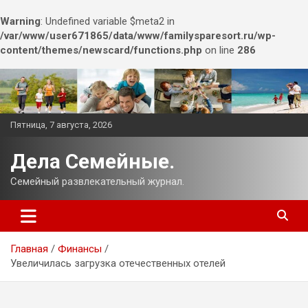
Warning
: Undefined variable $meta2 in
/var/www/user671865/data/www/familysparesort.ru/wp-
content/themes/newscard/functions.php
on line
286
Перейти
к
содержимому
Пятница, 7 августа, 2026
Дела Семейные.
Семейный развлекательный журнал.
Главная
Финансы
Увеличилась загрузка отечественных отелей