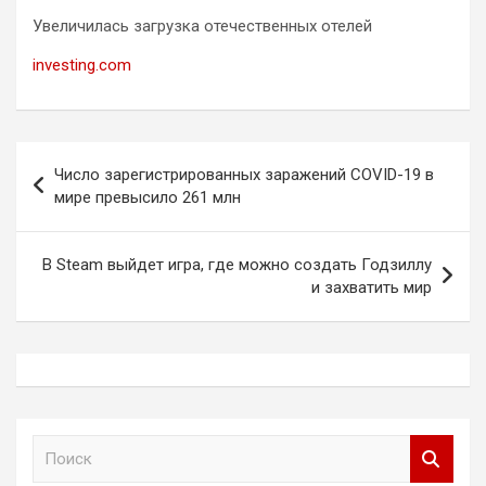
Увеличилась загрузка отечественных отелей
investing.com
Навигация
Число зарегистрированных заражений COVID-19 в
по
мире превысило 261 млн
записям
В Steam выйдет игра, где можно создать Годзиллу
и захватить мир
П
о