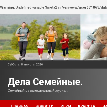
Warning
: Undefined variable $meta2 in
/var/www/user671865/data
Перейти
к
содержимому
Суббота, 8 августа, 2026
Дела Семейные.
Семейный развлекательный журнал.
ГЛАВНАЯ
НОВОСТИ
ИГРЫ
КРАСОТА
Н