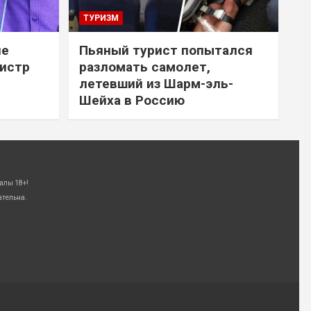
ТУРИЗМ
не
Пьяный турист попытался
нистр
разломать самолет,
летевший из Шарм-эль-
Шейха в Россию
алы 18+!
ательна.