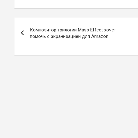
Навигация
Композитор трилогии Mass Effect хочет
по
помочь с экранизацией для Amazon
записям