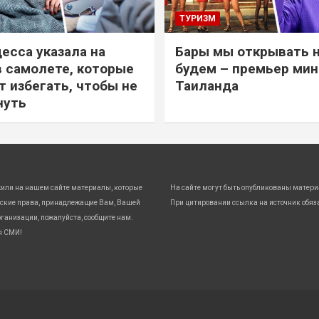
ТУРИЗМ
есса указала на
Бары мы открывать 
в самолете, которые
будем – премьер ми
т избегать, чтобы не
Таиланда
нуть
жили на нашем сайте материалы, которые
На сайте могут быть опубликованы матери
ские права, принадлежащие Вам, Вашей
При цитировании ссылка на источник обяз
ганизации, пожалуйста, сообщите нам.
я СМИ!