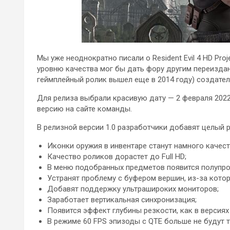
Мы уже неоднократно писали о Resident Evil 4 HD Pro
уровню качества мог бы дать фору другим переиздан
геймплейный ролик вышел еще в 2014 году) создател
Для релиза выбрали красивую дату — 2 февраля 2022
версию на сайте команды.
В релизной версии 1.0 разработчики добавят целый 
Иконки оружия в инвентаре станут намного качест
Качество роликов дорастет до Full HD;
В меню подобранных предметов появится полупр
Устранят проблему с буфером вершин, из-за кот
Добавят поддержку ультрашироких мониторов;
Заработает вертикальная синхронизация;
Появится эффект глубины резкости, как в версиях
В режиме 60 FPS эпизоды с QTE больше не будут 