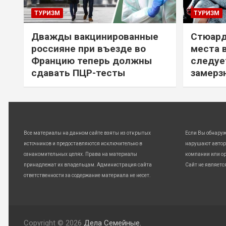
ТУРИЗМ
ТУРИЗМ
Дважды вакцинированные
Стюард
россияне при въезде во
места 
Францию теперь должны
следуе
сдавать ПЦР-тесты
замерз
Все материалы на данном сайте взяты из открытых
Если Вы обнару
источников и предоставляются исключительно в
нарушают автор
ознакомительных целях. Права на материалы
компании или ор
принадлежат их владельцам. Администрация сайта
Сайт не являетс
ответственности за содержание материала не несет.
Copyright © 2026
Дела Семейные.