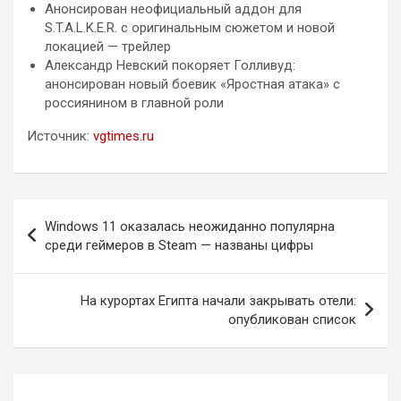
Анонсирован неофициальный аддон для
S.T.A.L.K.E.R. с оригинальным сюжетом и новой
локацией — трейлер
Александр Невский покоряет Голливуд:
анонсирован новый боевик «Яростная атака» с
россиянином в главной роли
Источник:
vgtimes.ru
Навигация
Windows 11 оказалась неожиданно популярна
по
среди геймеров в Steam — названы цифры
записям
На курортах Египта начали закрывать отели:
опубликован список