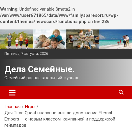
Warning
: Undefined variable $meta2 in
/var/www/user671865/data/www/familysparesort.ru/wp-
content/themes/newscard/functions.php
on line
286
Перейти
к
содержимому
Пятница, 7 августа, 2026
Дела Семейные.
Семейный развлекательный журнал.
Главная
Игры
Для Titan Quest внезапно вышло дополнение Eternal
Embers — с новым классом, кампанией и поддержкой
геймпадов