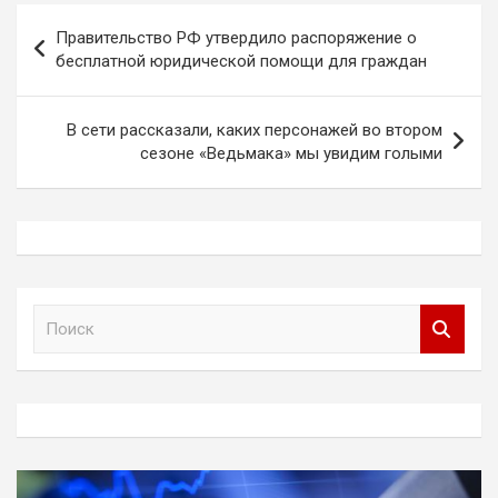
Навигация
Правительство РФ утвердило распоряжение о
по
бесплатной юридической помощи для граждан
записям
В сети рассказали, каких персонажей во втором
сезоне «Ведьмака» мы увидим голыми
П
о
и
с
к