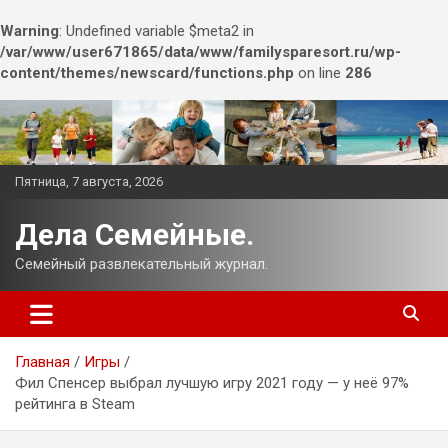
Warning
: Undefined variable $meta2 in
/var/www/user671865/data/www/familysparesort.ru/wp-
content/themes/newscard/functions.php
on line
286
Перейти
к
содержимому
Пятница, 7 августа, 2026
Дела Семейные.
Семейный развлекательный журнал.
Главная
Игры
Фил Спенсер выбрал лучшую игру 2021 году — у неё 97%
рейтинга в Steam