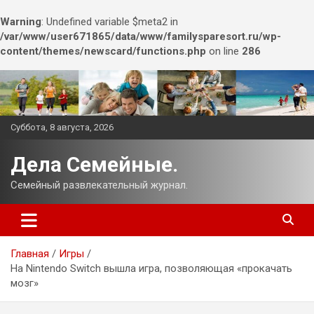
Warning
: Undefined variable $meta2 in
/var/www/user671865/data/www/familysparesort.ru/wp-
content/themes/newscard/functions.php
on line
286
Перейти
к
содержимому
Суббота, 8 августа, 2026
Дела Семейные.
Семейный развлекательный журнал.
Главная
Игры
На Nintendo Switch вышла игра, позволяющая «прокачать
мозг»