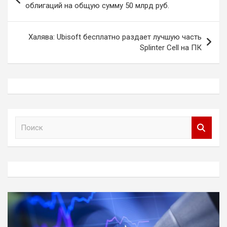
по
облигаций на общую сумму 50 млрд руб.
записям
Халява: Ubisoft бесплатно раздает лучшую часть
Splinter Cell на ПК
П
о
и
с
к