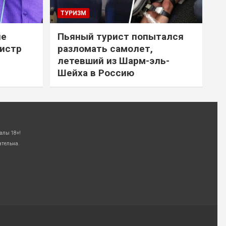
ТУРИЗМ
не
Пьяный турист попытался
нистр
разломать самолет,
летевший из Шарм-эль-
Шейха в Россию
алы 18+!
ательна.