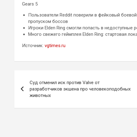
Gears 5
Пользователи Reddit поверили в фейковый боевой п
пропуском боссов
Игроки Elden Ring смогли попасть в недоступные 
Много свежего геймплея Elden Ring: стартовая ло
Источник:
vgtimes.ru
Навигация
Суд отменил иск против Valve от
по
разработчиков экшена про человекоподобных
животных
записям