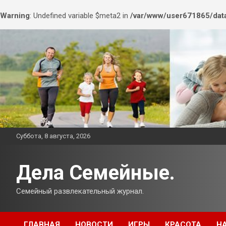
Warning
: Undefined variable $meta2 in
/var/www/user671865/data
Перейти
к
содержимому
Суббота, 8 августа, 2026
Дела Семейные.
Семейный развлекательный журнал.
ГЛАВНАЯ
НОВОСТИ
ИГРЫ
КРАСОТА
Н