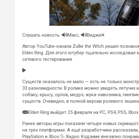
Слушать новость:
Макс,
Виджи
Автор YouTube-канала Zullie the Witch решил позна
Elden Ring. Для этого ютубер тщательно исследовал
сетевого тестирования.
Существ оказалось не мало — есть не только монстр
33 разновидности. В ролике можно увидеть летучих мы
собаку, крысу, орлов, медуз, жука-навозника, пингви
существ. Очевидно, в полной версии ролевого экшен
Elden Ring выйдет 25 февраля на PC, PS4, PS5, Xbox 
Ранее авторы игры показали четыре новых скриншота
на трёх платформах. А ещё разработчики рассказали
PlaySation и Xbox.💦 Хидео Кодзиме внезапно понрав