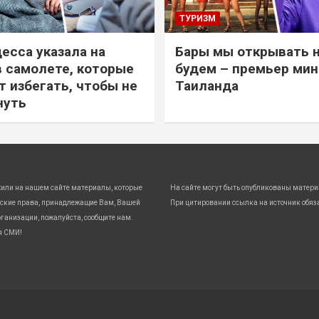
ТУРИЗМ
есса указала на
Бары мы открывать 
в самолете, которые
будем – премьер ми
т избегать, чтобы не
Таиланда
нуть
жили на нашем сайте материалы, которые
На сайте могут быть опубликованы матери
ские права, принадлежащие Вам, Вашей
При цитировании ссылка на источник обяз
ганизации, пожалуйста, сообщите нам.
я СМИ!