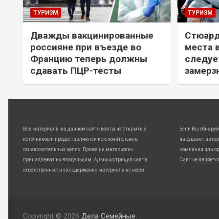
ТУРИЗМ
ТУРИЗМ
Дважды вакцинированные
Стюард
россияне при въезде во
места 
Францию теперь должны
следуе
сдавать ПЦР-тесты
замерз
Все материалы на данном сайте взяты из открытых
Если Вы обнару
источников и предоставляются исключительно в
нарушают автор
ознакомительных целях. Права на материалы
компании или ор
принадлежат их владельцам. Администрация сайта
Сайт не являетс
ответственности за содержание материала не несет.
Copyright © 2026
Дела Семейные.