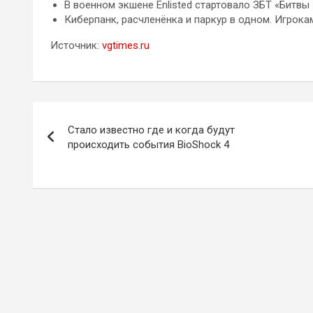
В военном экшене Enlisted стартовало ЗБТ «Битвы
Киберпанк, расчленёнка и паркур в одном. Игрока
Источник:
vgtimes.ru
Навигация
Стало известно где и когда будут
по
происходить события BioShock 4
записям