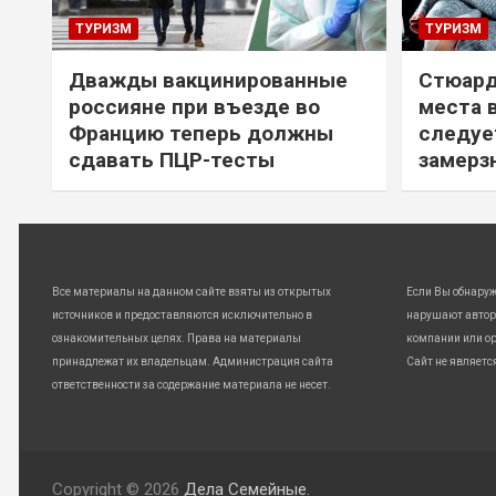
ТУРИЗМ
ТУРИЗМ
Дважды вакцинированные
Стюард
россияне при въезде во
места 
Францию теперь должны
следуе
сдавать ПЦР-тесты
замерз
Все материалы на данном сайте взяты из открытых
Если Вы обнару
источников и предоставляются исключительно в
нарушают автор
ознакомительных целях. Права на материалы
компании или ор
принадлежат их владельцам. Администрация сайта
Сайт не являетс
ответственности за содержание материала не несет.
Copyright © 2026
Дела Семейные.