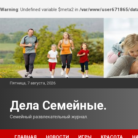
Warning
: Undefined variable $meta2 in
/var/www/user671865/data
Перейти
к
содержимому
Пятница, 7 августа, 2026
Дела Семейные.
Семейный развлекательный журнал.
ГЛАВНАЯ
НОВОСТИ
ИГРЫ
КРАСОТА
Н