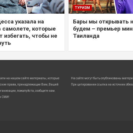
ТУРИЗМ
есса указала на
Бары мы открывать 
в самолете, которые
будем – премьер ми
т избегать, чтобы не
Таиланда
нуть
жили на нашем сайте материалы, которые
На сайте могут быть опубликованы матери
ские права, принадлежащие Вам, Вашей
При цитировании ссылка на источник обяз
ганизации, пожалуйста, сообщите нам.
я СМИ!