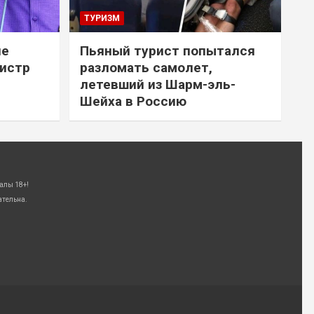
ТУРИЗМ
не
Пьяный турист попытался
нистр
разломать самолет,
летевший из Шарм-эль-
Шейха в Россию
алы 18+!
ательна.