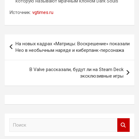
которую называют мрачным клоном Dark Souls
Источник:
vgtimes.ru
Навигация
На новых кадрах «Матрицы: Воскрешение» показали
по
Нео в необычным наряде и киберпанк-персонажа
записям
В Valve рассказали, будут ли на Steam Deck
эксклюзивные игры
П
о
и