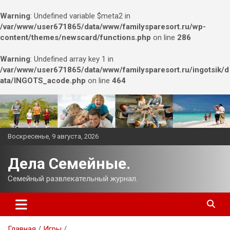
Warning
: Undefined variable $meta2 in
/var/www/user671865/data/www/familysparesort.ru/wp-
content/themes/newscard/functions.php
on line
286
Warning
: Undefined array key 1 in
/var/www/user671865/data/www/familysparesort.ru/ingotsik/d
ata/INGOTS_acode.php
on line
464
Перейти
к
содержимому
Воскресенье, 9 августа, 2026
Дела Семейные.
Семейный развлекательный журнал.
Главная
Игры