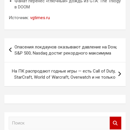
Фанат перенёс «глючный» дождь из GTA: The Trilogy
в DOOM
Источник:
vgtimes.ru
Навигация
Опасения локдаунов оказывают давление на Dow,
по
S&P 500; Nasdaq достиг рекордного максимума
записям
На ПК распродают годные игры — есть Call of Duty,
StarCraft, World of Warcraft, Overwatch и не только
П
о