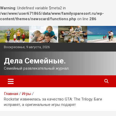
Warning
: Undefined variable $meta2 in
/var/www/user671865/data/www/familysparesort.ru/wp-
content/themes/newscard/functions.php
on line
286
Перейти
к
содержимому
Воскресенье, 9 августа, 2026
Дела Семейные.
Семейный развлекательный журнал.
Главная
Игры
Rockstar извинилась за качество GTA: The Trilogy. Баги
исправят, а оригинальные игры подарят