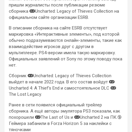
пришли журналисты после публикации резюме
сборника
Uncharted: Legacy of Thieves Collection на
официальном сайте организации ESRB.
В описании сборника на сайте ESRB отсутствует
маркировка «Интерактивные элементы», под которой
обычно подразумеваются онлайн-элементы, такие как
взаимодействие игроков друг с другом в
мультиплеере. PS4-версии имела такую маркировку.
Официальных заявлений от Sony по этому поводу пока
нет.
Сборник
Uncharted: Legacy of Thieves Collection
выйдет в начале 2022 года. В его состав войдут
Uncharted 4: A Thief’s End и самостоятельное DLC
The Lost Legacy.
Ранее в сети появился официальный трейлер
сборника. А ещё авторы эмулятора PS3 показали, как
похорошели
The Last of Us и
Uncharted 2 на ПК.🔞
Геймера забанили в Forza Horizon 5 за наклейки с
тяночками