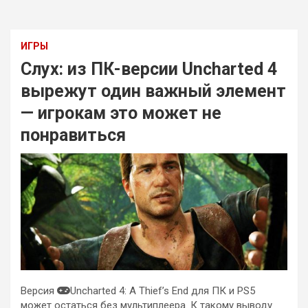
ИГРЫ
Слух: из ПК-версии Uncharted 4
вырежут один важный элемент
— игрокам это может не
понравиться
Версия
Uncharted 4: A Thief’s End для ПК и PS5
может остаться без мультиплеера. К такому выводу