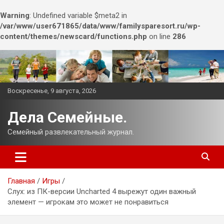
Warning
: Undefined variable $meta2 in
/var/www/user671865/data/www/familysparesort.ru/wp-
content/themes/newscard/functions.php
on line
286
Перейти
к
содержимому
Воскресенье, 9 августа, 2026
Дела Семейные.
Семейный развлекательный журнал.
Главная
Игры
Слух: из ПК-версии Uncharted 4 вырежут один важный
элемент — игрокам это может не понравиться