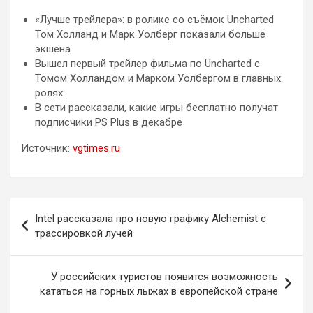
«Лучше трейлера»: в ролике со съёмок Uncharted
Том Холланд и Марк Уолберг показали больше
экшена
Вышел первый трейлер фильма по Uncharted с
Томом Холландом и Марком Уолбергом в главных
ролях
В сети рассказали, какие игры бесплатно получат
подписчики PS Plus в декабре
Источник:
vgtimes.ru
Навигация
Intel рассказала про новую графику Alchemist с
по
трассировкой лучей
записям
У российских туристов появится возможность
кататься на горных лыжах в европейской стране