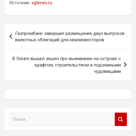
Источник:
vgtimes.ru
Навигация
Газпромбанк завершил размещение двух выпусков
по
валютных облигаций для квалинвесторов
записям
В Steam вышел экшен про выживание на острове с
крафтом, строительством и подземными
чудовищами
П
о
и
с