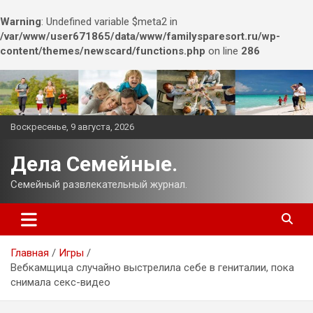
Warning
: Undefined variable $meta2 in
/var/www/user671865/data/www/familysparesort.ru/wp-
content/themes/newscard/functions.php
on line
286
Перейти
к
содержимому
Воскресенье, 9 августа, 2026
Дела Семейные.
Семейный развлекательный журнал.
Главная
Игры
Вебкамщица случайно выстрелила себе в гениталии, пока
снимала секс-видео