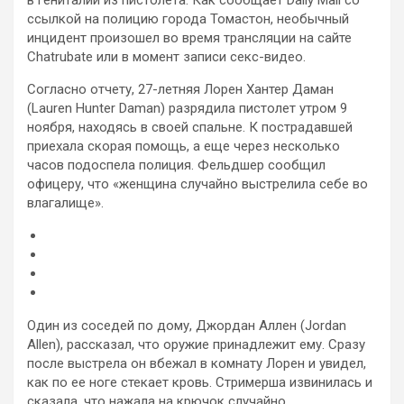
ссылкой на полицию города Томастон, необычный
инцидент произошел во время трансляции на сайте
Chatrubate или в момент записи секс-видео.
Согласно отчету, 27-летняя Лорен Хантер Даман
(Lauren Hunter Daman) разрядила пистолет утром 9
ноября, находясь в своей спальне. К пострадавшей
приехала скорая помощь, а еще через несколько
часов подоспела полиция. Фельдшер сообщил
офицеру, что «женщина случайно выстрелила себе во
влагалище».
Один из соседей по дому, Джордан Аллен (Jordan
Allen), рассказал, что оружие принадлежит ему. Сразу
после выстрела он вбежал в комнату Лорен и увидел,
как по ее ноге стекает кровь. Стримерша извинилась и
сказала, что нажала на крючок случайно.