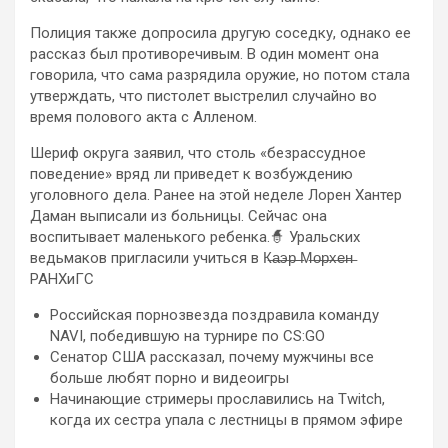
Полиция также допросила другую соседку, однако ее
рассказ был противоречивым. В один момент она
говорила, что сама разрядила оружие, но потом стала
утверждать, что пистолет выстрелил случайно во
время полового акта с Алленом.
Шериф округа заявил, что столь «безрассудное
поведение» вряд ли приведет к возбуждению
уголовного дела. Ранее на этой неделе Лорен Хантер
Даман выписали из больницы. Сейчас она
воспитывает маленького ребенка.🧙 Уральских
ведьмаков пригласили учиться в К̶а̶э̶р̶ ̶М̶о̶р̶х̶е̶н̶
РАНХиГС
Российская порнозвезда поздравила команду
NAVI, победившую на турнире по CS:GO
Сенатор США рассказал, почему мужчины все
больше любят порно и видеоигры
Начинающие стримеры прославились на Twitch,
когда их сестра упала с лестницы в прямом эфире