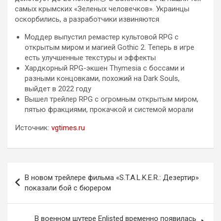
самых крымских «Зеленых человечков». Украинцы
оскорбились, а разработчики извиняются
Моддер выпустил ремастер культовой RPG с
открытым миром и магией Gothic 2. Теперь в игре
есть улучшенные текстуры и эффекты
Хардкорный RPG-экшен Thymesia с боссами и
разными концовками, похожий на Dark Souls,
выйдет в 2022 году
Вышел трейлер RPG с огромным открытым миром,
пятью фракциями, прокачкой и системой морали
Источник:
vgtimes.ru
Навигация
В новом трейлере фильма «S.T.A.L.K.E.R.: Дезертир»
по
показали бой с бюрером
записям
В военном шутере Enlisted временно появилась