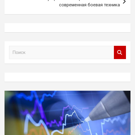
современная боевая техника
П
о
и
с
к