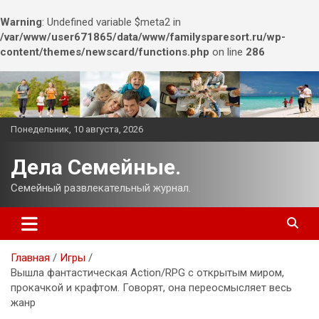
Warning
: Undefined variable $meta2 in
/var/www/user671865/data/www/familysparesort.ru/wp-
content/themes/newscard/functions.php
on line
286
Перейти
к
содержимому
Понедельник, 10 августа, 2026
Дела Семейные.
Семейный развлекательный журнал.
Главная
Игры
Вышла фантастическая Action/RPG с открытым миром,
прокачкой и крафтом. Говорят, она переосмысляет весь
жанр