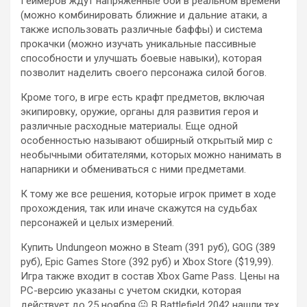
Геймеров ждут напряженные бои в реальном времени
(можно комбинировать ближние и дальние атаки, а
также использовать различные баффы) и система
прокачки (можно изучать уникальные пассивные
способности и улучшать боевые навыки), которая
позволит наделить своего персонажа силой богов.
Кроме того, в игре есть крафт предметов, включая
экипировку, оружие, органы для развития героя и
различные расходные материалы. Еще одной
особенностью называют обширный открытый мир с
необычными обитателями, которых можно нанимать в
напарники и обмениваться с ними предметами.
К тому же все решения, которые игрок примет в ходе
прохождения, так или иначе скажутся на судьбах
персонажей и целых измерений.
Купить Undungeon можно в Steam (391 руб), GOG (389
руб), Epic Games Store (392 руб) и Xbox Store ($19,99).
Игра также входит в состав Xbox Game Pass. Цены на
PC-версию указаны с учетом скидки, которая
действует до 25 ноября.😐 В Battlefield 2042 нашли тех