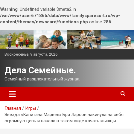
Warning
: Undefined variable $meta2 in
/var/www/user671865/data/www/familysparesort.ru/wp-
content/themes/newscard/functions.php
on line
286
Перейти
к
содержимому
Воскресенье, 9 августа, 2026
Дела Семейные.
Семейный развлекательный журнал.
Главная
Игры
Звезда «Капитана Марвел» Бри Ларсон накинула на себя
огромную цепь и начала в таком виде качать мышцы