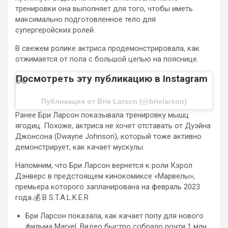
тренировки она выполняет для того, чтобы иметь
максимально подготовленное тело для
супергеройских ролей.
В свежем ролике актриса продемонстрировала, как
отжимается от пола с большой цепью на пояснице.
Посмотреть эту публикацию в Instagram
Публикация от Brie Larson (@brielarson)
Ранее Бри Ларсон показывала тренировку мышц
ягодиц. Похоже, актриса не хочет отставать от Дуэйна
Джонсона (Dwayne Johnson), который тоже активно
демонстрирует, как качает мускулы.
Напомним, что Бри Ларсон вернется к роли Кэрол
Дэнверс в предстоящем кинокомиксе «Марвелы»,
премьера которого запланирована на февраль 2023
года.💰 В S.T.A.L.K.E.R
Бри Ларсон показала, как качает попу для нового
фильма Marvel. Видео быстро собрало почти 1 млн