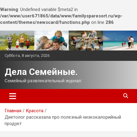
Warning
: Undefined variable $meta2 in
/var/www/user671865/data/www/familysparesort.ru/wp-
content/themes/newscard/functions.php
on line
286
Перейти
к
содержимому
Суббота, 8 августа, 2026
Дела Семейные.
Семейный развлекательный журнал.
Главная
Красота
Диетолог рассказала про полезный низкокалорийный
продукт