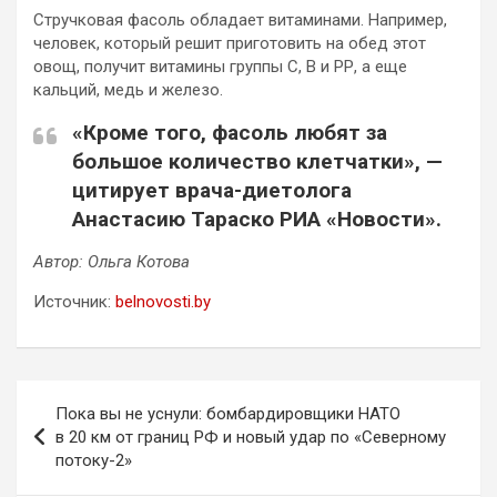
Стручковая фасоль обладает витаминами. Например,
человек, который решит приготовить на обед этот
овощ, получит витамины группы С, В и РР, а еще
кальций, медь и железо.
«Кроме того, фасоль любят за
большое количество клетчатки», —
цитирует врача-диетолога
Анастасию Тараско РИА «Новости».
Автор: Ольга Котова
Источник:
belnovosti.by
Навигация
Пока вы не уснули: бомбардировщики НАТО
по
в 20 км от границ РФ и новый удар по «Северному
потоку-2»
записям