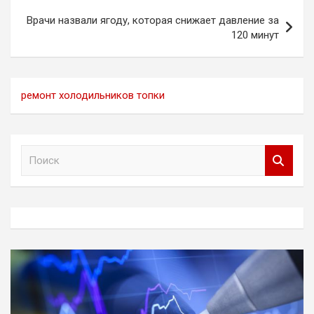
Врачи назвали ягоду, которая снижает давление за
120 минут
ремонт холодильников топки
П
о
и
с
к