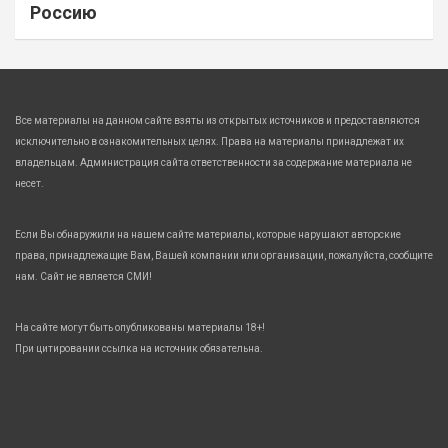
Россию
Все материалы на данном сайте взяты из открытых источников и предоставляются
исключительно в ознакомительных целях. Права на материалы принадлежат их
владельцам. Администрация сайта ответственности за содержание материала не
несет.
Если Вы обнаружили на нашем сайте материалы, которые нарушают авторские
права, принадлежащие Вам, Вашей компании или организации, пожалуйста, сообщите
нам. Сайт не является СМИ!
На сайте могут быть опубликованы материалы 18+!
При цитировании ссылка на источник обязательна.