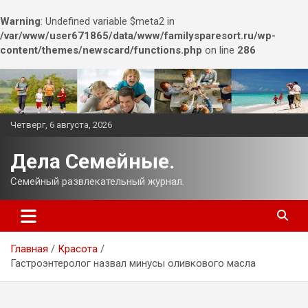
Warning
: Undefined variable $meta2 in
/var/www/user671865/data/www/familysparesort.ru/wp-
content/themes/newscard/functions.php
on line
286
Перейти
к
содержимому
Четверг, 6 августа, 2026
Дела Семейные.
Семейный развлекательный журнал.
Главная
Красота
Гастроэнтеролог назвал минусы оливкового масла