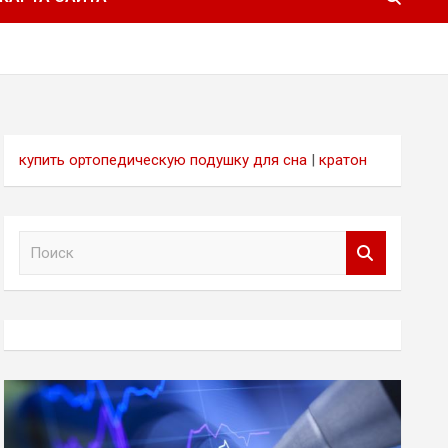
купить ортопедическую подушку для сна
|
кратон
П
о
и
с
к