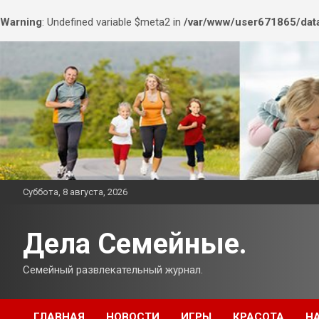
Warning
: Undefined variable $meta2 in
/var/www/user671865/data
Перейти
к
содержимому
Суббота, 8 августа, 2026
Дела Семейные.
Семейный развлекательный журнал.
ГЛАВНАЯ
НОВОСТИ
ИГРЫ
КРАСОТА
Н