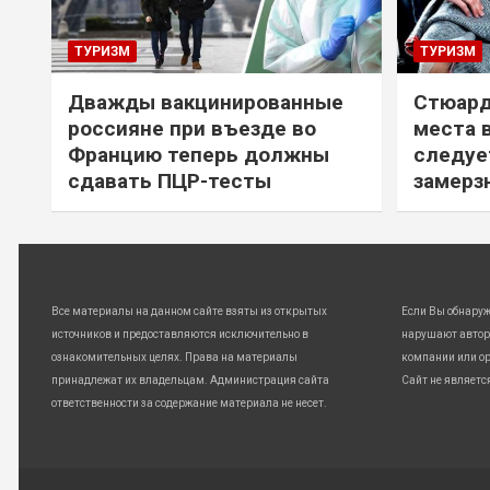
ТУРИЗМ
ТУРИЗМ
Дважды вакцинированные
Стюард
россияне при въезде во
места 
Францию теперь должны
следуе
сдавать ПЦР-тесты
замерз
Все материалы на данном сайте взяты из открытых
Если Вы обнару
источников и предоставляются исключительно в
нарушают автор
ознакомительных целях. Права на материалы
компании или ор
принадлежат их владельцам. Администрация сайта
Сайт не являетс
ответственности за содержание материала не несет.