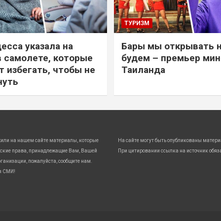
ТУРИЗМ
есса указала на
Бары мы открывать 
в самолете, которые
будем – премьер ми
т избегать, чтобы не
Таиланда
нуть
жили на нашем сайте материалы, которые
На сайте могут быть опубликованы матери
ские права, принадлежащие Вам, Вашей
При цитировании ссылка на источник обяз
ганизации, пожалуйста, сообщите нам.
я СМИ!