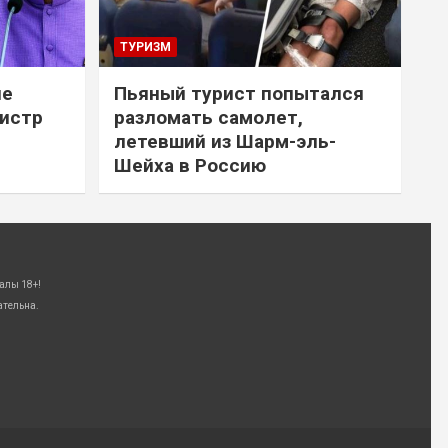
ТУРИЗМ
не
Пьяный турист попытался
нистр
разломать самолет,
летевший из Шарм-эль-
Шейха в Россию
алы 18+!
ательна.