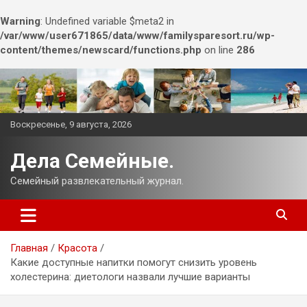
Warning
: Undefined variable $meta2 in
/var/www/user671865/data/www/familysparesort.ru/wp-
content/themes/newscard/functions.php
on line
286
Перейти
к
содержимому
Воскресенье, 9 августа, 2026
Дела Семейные.
Семейный развлекательный журнал.
Главная
Красота
Какие доступные напитки помогут снизить уровень
холестерина: диетологи назвали лучшие варианты