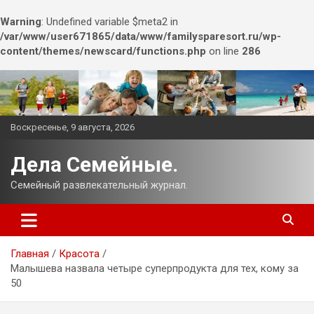
Warning
: Undefined variable $meta2 in
/var/www/user671865/data/www/familysparesort.ru/wp-
content/themes/newscard/functions.php
on line
286
Перейти
к
содержимому
Воскресенье, 9 августа, 2026
Дела Семейные.
Семейный развлекательный журнал.
Главная
Красота
Малышева назвала четыре суперпродукта для тех, кому за
50