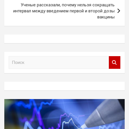
Ученые рассказали, почему нельзя сокращать
интервал между введением первой и второй дозы
вакцины
П
о
и
с
к