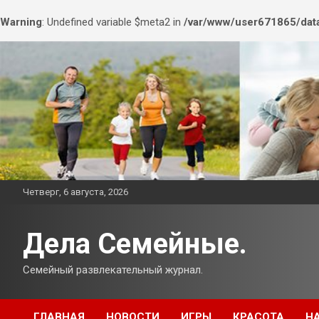
Warning
: Undefined variable $meta2 in
/var/www/user671865/data
Перейти
к
содержимому
Четверг, 6 августа, 2026
Дела Семейные.
Семейный развлекательный журнал.
ГЛАВНАЯ
НОВОСТИ
ИГРЫ
КРАСОТА
Н