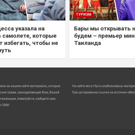
ТУРИЗМ
есса указала на
Бары мы открывать 
в самолете, которые
будем – премьер ми
т избегать, чтобы не
Таиланда
нуть
жили на нашем сайте материалы, которые
На сайте могут быть опубликованы матери
ские права, принадлежащие Вам, Вашей
При цитировании ссылка на источник обяз
ганизации, пожалуйста, сообщите нам.
я СМИ!