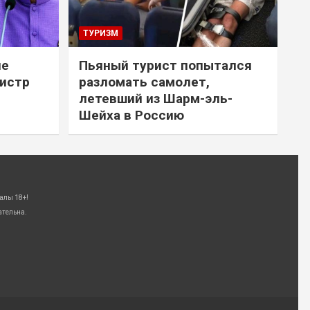
ТУРИЗМ
не
Пьяный турист попытался
нистр
разломать самолет,
летевший из Шарм-эль-
Шейха в Россию
алы 18+!
ательна.