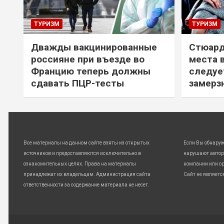
ТУРИЗМ
ТУРИЗМ
Дважды вакцинированные
Стюард
россияне при въезде во
места 
Францию теперь должны
следуе
сдавать ПЦР-тесты
замерз
Все материалы на данном сайте взяты из открытых
Если Вы обнару
источников и предоставляются исключительно в
нарушают автор
ознакомительных целях. Права на материалы
компании или ор
принадлежат их владельцам. Администрация сайта
Сайт не являетс
ответственности за содержание материала не несет.