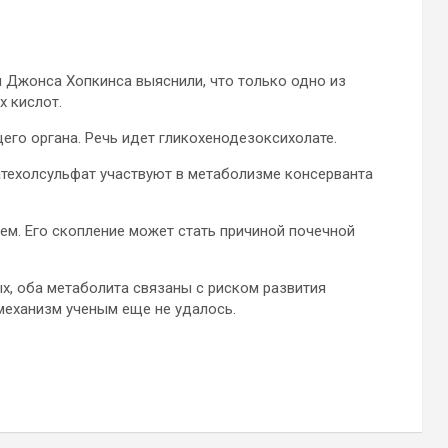
Джонса Хопкинса выяснили, что только одно из
 кислот.
го органа. Речь идет гликохенодезоксихолате.
атехолсульфат участвуют в метаболизме консерванта
ем. Его скопление может стать причиной почечной
ых, оба метаболита связаны с риском развития
механизм ученым еще не удалось.