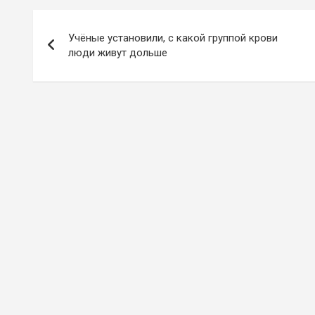
Навигация
Учёные установили, с какой группой крови
по
люди живут дольше
записям