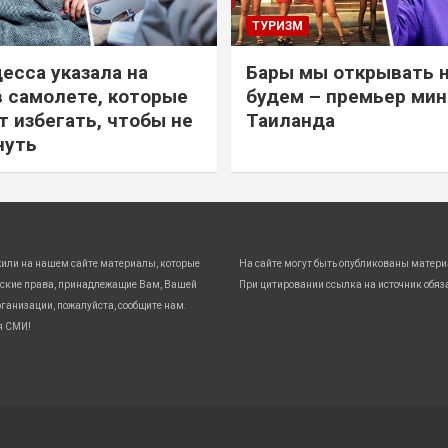
ТУРИЗМ
есса указала на
Бары мы открывать 
в самолете, которые
будем – премьер ми
т избегать, чтобы не
Таиланда
нуть
жили на нашем сайте материалы, которые
На сайте могут быть опубликованы матери
ские права, принадлежащие Вам, Вашей
При цитировании ссылка на источник обяз
ганизации, пожалуйста, сообщите нам.
я СМИ!