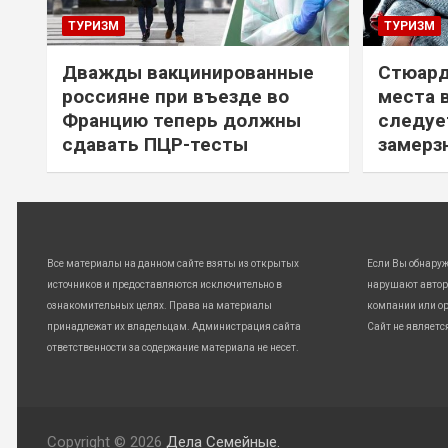
ТУРИЗМ
ТУРИЗМ
Дважды вакцинированные
Стюард
россияне при въезде во
места 
Францию теперь должны
следуе
сдавать ПЦР-тесты
замерз
Все материалы на данном сайте взяты из открытых
Если Вы обнару
источников и предоставляются исключительно в
нарушают автор
ознакомительных целях. Права на материалы
компании или ор
принадлежат их владельцам. Администрация сайта
Сайт не являетс
ответственности за содержание материала не несет.
Copyright © 2026
Дела Семейные.