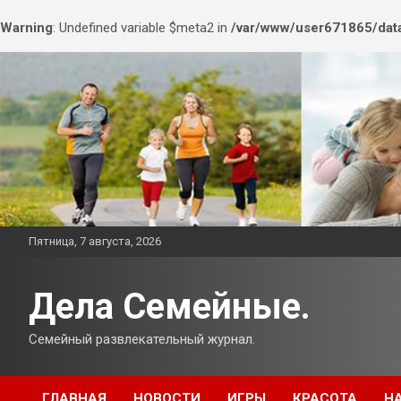
Warning
: Undefined variable $meta2 in
/var/www/user671865/data
Перейти
к
содержимому
Пятница, 7 августа, 2026
Дела Семейные.
Семейный развлекательный журнал.
ГЛАВНАЯ
НОВОСТИ
ИГРЫ
КРАСОТА
Н