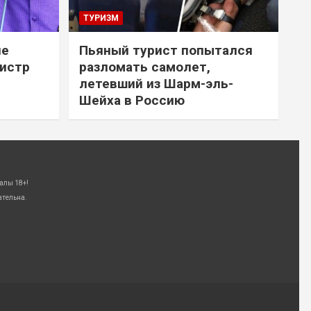
ТУРИЗМ
не
Пьяный турист попытался
нистр
разломать самолет,
летевший из Шарм-эль-
Шейха в Россию
алы 18+!
ательна.