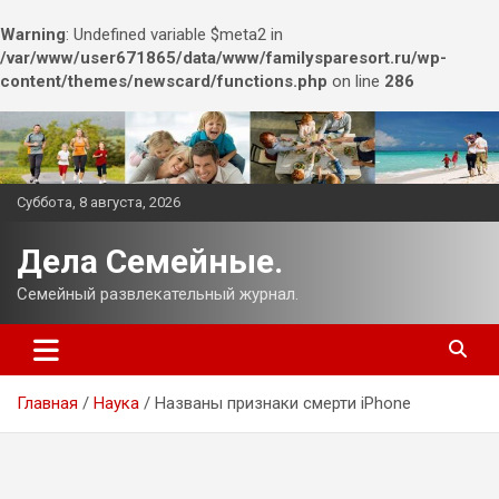
Warning
: Undefined variable $meta2 in
/var/www/user671865/data/www/familysparesort.ru/wp-
content/themes/newscard/functions.php
on line
286
Перейти
к
содержимому
Суббота, 8 августа, 2026
Дела Семейные.
Семейный развлекательный журнал.
Главная
Наука
Названы признаки смерти iPhone