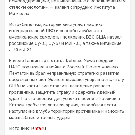
бомбардировщики, не выполненные с использованием
стелс-технологии», — заявил сотрудник Института
Митчелла.
Истребителями, которые выступают частью
интегрированной ПВО и способны «убивать»
американские самолеты, полковник ВВС США назвал
российские Су-35, Су-57 и МиГ-35, а также китайские
J-20 и J-31.
В июле Ганцингер в статье Defense News предрек
НАТО поражение в войне с Россией. По его мнению,
Пентагон выбрал неправильную стратегию развития
вооруженных сил. Эксперт выразил уверенность, что у
США не хватит сил отразить нападение равного
противника, защитить страну и сдержать ядерный
удар. По его словам, для успеха в войне с Россией и
Китаем требуется сильная армия, способная вести
наступление вглубь территории противника и наносить
масштабные и точные удары.
Источник:
lenta.ru