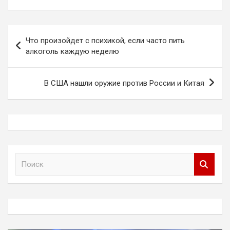
Навигация
Что произойдет с психикой, если часто пить
по
алкоголь каждую неделю
записям
В США нашли оружие против России и Китая
П
о
и
с
к