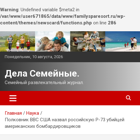
Warning
: Undefined variable $meta2 in
/var/www/user671865/data/www/familysparesort.ru/wp-
content/themes/newscard/functions.php
on line
286
Перейти
к
содержимому
Понедельник, 10 августа, 2026
Дела Семейные.
Семейный развлекательный журнал.
Главная
Наука
Полковник ВВС США назвал российскую Р-73 убийцей
американских бомбардировщиков