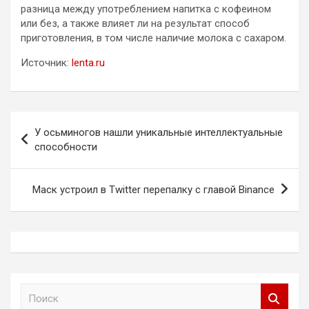
разница между употреблением напитка с кофеином
или без, а также влияет ли на результат способ
приготовления, в том числе наличие молока с сахаром.
Источник:
lenta.ru
Навигация
У осьминогов нашли уникальные интеллектуальные
по
способности
записям
Маск устроил в Twitter перепалку с главой Binance
П
о