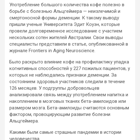
Употребление большого количества кофе полезно в
борьбе с болезнью Альцгеймера — неизлечимой и
смертоносной формы деменции. К такому выводу
пришли ученые Университета Эдит Коуэн, которые
провели долговременное исследование с участием
нескольких
сотен жителей Австралии. Свои выводы
специалисты представили в статье, опубликованной в
журнале Frontiers in Aging Neuroscience.
Было раскрыто влияние кофе на профилактику упадка
когнитивных способностей у 227 пожилых пациентов, у
которых не наблюдались признаки деменции. За
состоянием здоровья участников следили в течение
126 месяцев. У подгруппы добровольцев
анализировали связь между употреблением напитка и
накоплением в мозговых тканях бета-амилоидов или
размером мозга. Бета-амилоиды считаются основным
фактором, провоцирующим развитие болезни
Альцгеймера.
Какими были самые страшные пандемии в истории
человечества