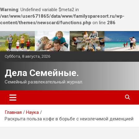
Warning
: Undefined variable $meta2 in
/var/www/user671865/data/www/familysparesort.ru/wp-
content/themes/newscard/functions.php
on line
286
Перейти
к
содержимому
Суббота, 8 августа, 2026
Дела Семейные.
Семейный развлекательный журнал.
Главная
Наука
Раскрыта польза кофе в борьбе с неизлечимой деменцией