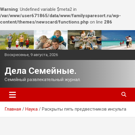
Warning
: Undefined variable $meta2 in
/var/www/user671865/data/www/familysparesort.ru/wp-
content/themes/newscard/functions.php
on line
286
Перейти
к
содержимому
Воскресенье, 9 августа, 2026
Дела Семейные.
Семейный развлекательный журнал.
Главная
Наука
Раскрыты пять предвестников инсульта