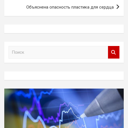
Объяснена опасность пластика для сердца
П
о
и
с
к