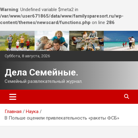
Warning
: Undefined variable $meta2 in
/var/www/user671865/data/www/familysparesort.ru/wp-
content/themes/newscard/functions.php
on line
286
Перейти
к
содержимому
Суббота, 8 августа, 2026
Дела Семейные.
Семейный развлекательный журнал.
Главная
Наука
В Польше оценили привлекательность «ракеты ФСБ»