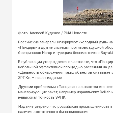
Фото: Алексей Куденко / РИА Новости
Российские генералы игнорируют «холодный душ» н
«Панцирь» и другие системы противовоздушной обо
боеприпасов Harop и турецких беспилотников Bayrakt
В публикации утверждается в частности, что «Панци
небольшой эффективной площадью рассеяния на дал
«Дальность обнаружения таких объектов оказываетс
ЗРПК», — пишет издание.
Другими проблемами «Панциря» называются его нес
маневрирующих ракет, например израильских Delilah 
невысокая точность ЗРПК.
Издание уверено, что российская промышленность в
наличия достаточного финансирования.