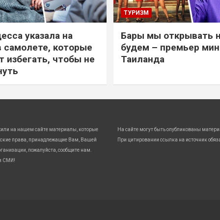
ТУРИЗМ
есса указала на
Бары мы открывать 
в самолете, которые
будем – премьер ми
т избегать, чтобы не
Таиланда
нуть
жили на нашем сайте материалы, которые
На сайте могут быть опубликованы матери
ские права, принадлежащие Вам, Вашей
При цитировании ссылка на источник обяз
ганизации, пожалуйста, сообщите нам.
я СМИ!