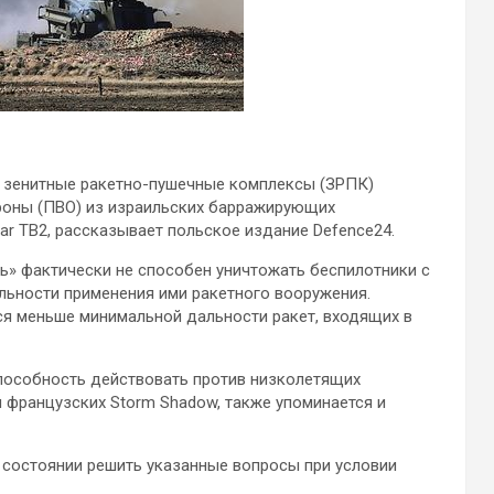
а зенитные ракетно-пушечные комплексы (ЗРПК)
роны (ПВО) из израильских барражирующих
ar TB2,
рассказывает польское издание Defence24.
рь» фактически не способен уничтожать беспилотники с
ьности применения ими ракетного вооружения.
я меньше минимальной дальности ракет, входящих в
пособность действовать против низколетящих
и французских Storm Shadow, также упоминается и
 состоянии решить указанные вопросы при условии