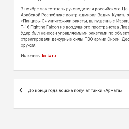
В ноябре заместитель руководителя российского Ц
Арабской Республике контр-адмирал Вадим Кулить з
«Панцирь-С» уничтожили ракеты, выпущенные Израил
F-16 Fighting Falcon из воздушного пространства Лива
Удар был нанесен управляемыми ракетами по объекта
отреагировали дежурные силы ПВО армии Сирии. Де
оружия.
Источник:
lenta.ru
Навигация
До конца года войска получат танки «Армата»
по
записям