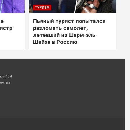
ТУРИЗМ
не
Пьяный турист попытался
нистр
разломать самолет,
летевший из Шарм-эль-
Шейха в Россию
алы 18+!
ательна.