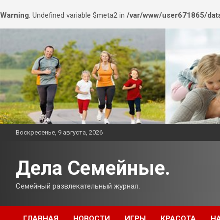
Warning
: Undefined variable $meta2 in
/var/www/user671865/data
Перейти
к
содержимому
Воскресенье, 9 августа, 2026
Дела Семейные.
Семейный развлекательный журнал.
ГЛАВНАЯ
НОВОСТИ
ИГРЫ
КРАСОТА
Н