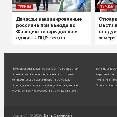
ТУРИЗМ
ТУРИЗМ
Дважды вакцинированные
Стюард
россияне при въезде во
места 
Францию теперь должны
следуе
сдавать ПЦР-тесты
замерз
Все материалы на данном сайте взяты из открытых
Если Вы обнару
источников и предоставляются исключительно в
нарушают автор
ознакомительных целях. Права на материалы
компании или ор
принадлежат их владельцам. Администрация сайта
Сайт не являетс
ответственности за содержание материала не несет.
Copyright © 2026
Дела Семейные.