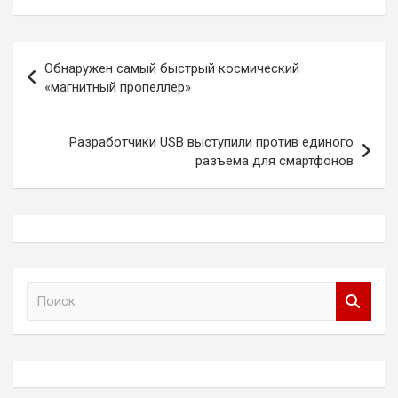
Навигация
Обнаружен самый быстрый космический
по
«магнитный пропеллер»
записям
Разработчики USB выступили против единого
разъема для смартфонов
П
о
и
с
к