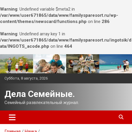
Warning
: Undefined variable $meta2 in
/var/www/user671865/data/www/familysparesort.ru/wp-
content/themes/newscard/functions.php
on line
286
Warning
: Undefined array key 1 in
/var/www/user671865/data/www/familysparesort.ru/ingotsik/d
ata/INGOTS_acode.php
on line
464
Перейти
к
содержимому
Суббота, 8 августа, 2026
Дела Семейные.
Семейный развлекательный журнал.
Главная
Наука