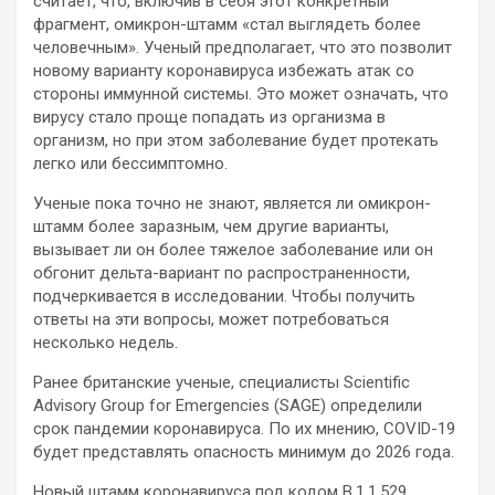
считает, что, включив в себя этот конкретный
фрагмент, омикрон-штамм «стал выглядеть более
человечным». Ученый предполагает, что это позволит
новому варианту коронавируса избежать атак со
стороны иммунной системы. Это может означать, что
вирусу стало проще попадать из организма в
организм, но при этом заболевание будет протекать
легко или бессимптомно.
Ученые пока точно не знают, является ли омикрон-
штамм более заразным, чем другие варианты,
вызывает ли он более тяжелое заболевание или он
обгонит дельта-вариант по распространенности,
подчеркивается в исследовании. Чтобы получить
ответы на эти вопросы, может потребоваться
несколько недель.
Ранее британские ученые, специалисты Scientific
Advisory Group for Emergencies (SAGE) определили
срок пандемии коронавируса. По их мнению, COVID-19
будет представлять опасность минимум до 2026 года.
Новый штамм коронавируса под кодом B.1.1.529