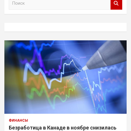
о
и
с
к
ФИНАНСЫ
Безработица в Канаде в ноябре снизилась