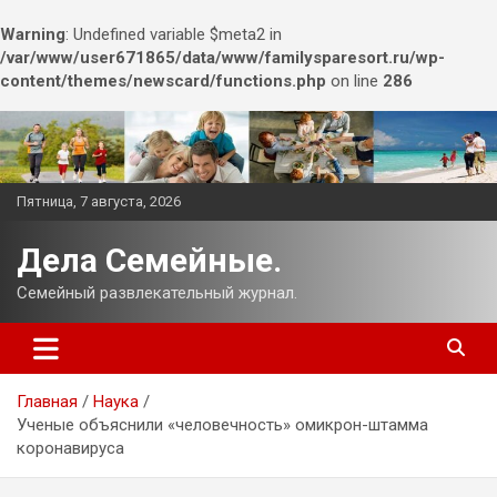
Warning
: Undefined variable $meta2 in
/var/www/user671865/data/www/familysparesort.ru/wp-
content/themes/newscard/functions.php
on line
286
Перейти
к
содержимому
Пятница, 7 августа, 2026
Дела Семейные.
Семейный развлекательный журнал.
Главная
Наука
Ученые объяснили «человечность» омикрон-штамма
коронавируса