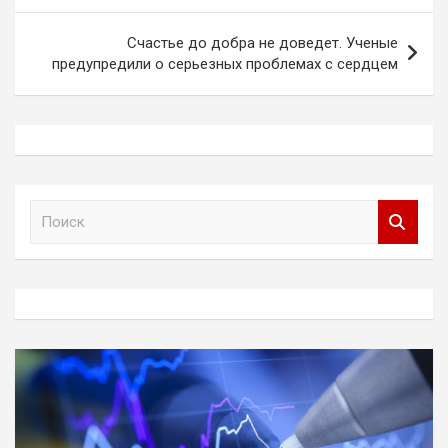
записям
Счастье до добра не доведет. Ученые
предупредили о серьезных проблемах с сердцем
П
о
и
с
к