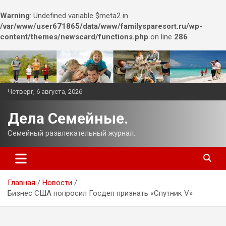
Warning
: Undefined variable $meta2 in
/var/www/user671865/data/www/familysparesort.ru/wp-
content/themes/newscard/functions.php
on line
286
Перейти
к
содержимому
Четверг, 6 августа, 2026
Дела Семейные.
Семейный развлекательный журнал.
Главная
Новости
Бизнес США попросил Госдеп признать «Спутник V»