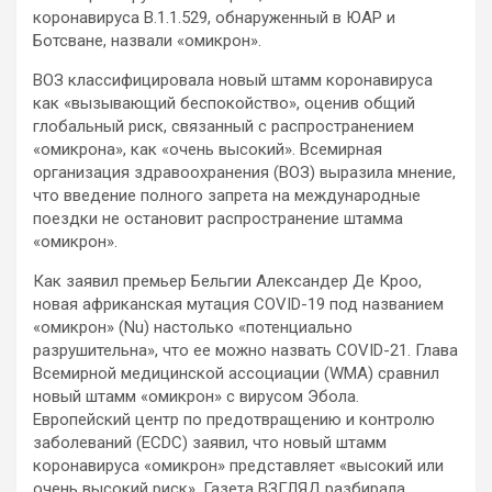
коронавируса B.1.1.529, обнаруженный в ЮАР и
Ботсване, назвали «омикрон».
ВОЗ классифицировала новый штамм коронавируса
как «вызывающий беспокойство», оценив общий
глобальный риск, связанный с распространением
«омикрона», как «очень высокий». Всемирная
организация здравоохранения (ВОЗ) выразила мнение,
что введение полного запрета на международные
поездки не остановит распространение штамма
«омикрон».
Как заявил премьер Бельгии Александер Де Кроо,
новая африканская мутация COVID-19 под названием
«омикрон» (Nu) настолько «потенциально
разрушительна», что ее можно назвать COVID-21. Глава
Всемирной медицинской ассоциации (WMA) сравнил
новый штамм «омикрон» с вирусом Эбола.
Европейский центр по предотвращению и контролю
заболеваний (ECDC) заявил, что новый штамм
коронавируса «омикрон» представляет «высокий или
очень высокий риск». Газета ВЗГЛЯД разбирала,