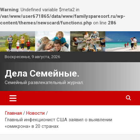
Warning
: Undefined variable $meta2 in
/var/www/user671865/data/www/familysparesort.ru/wp-
content/themes/newscard/functions.php
on line
286
Перейти
к
содержимому
Воскресенье, 9 августа, 2026
Дела Семейные.
Семейный развлекательный журнал.
Главная
Новости
Главный инфекционист США заявил о выявлении
«омикрона» в 20 странах