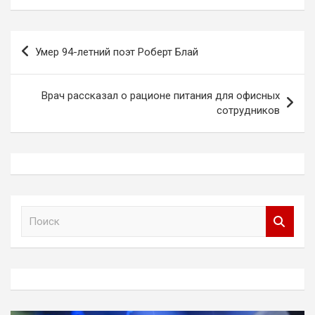
Навигация
Умер 94-летний поэт Роберт Блай
по
записям
Врач рассказал о рационе питания для офисных
сотрудников
П
о
и
с
к