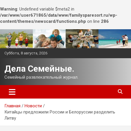
Warning
: Undefined variable $meta2 in
/var/www/user671865/data/www/familysparesort.ru/wp-
content/themes/newscard/functions.php
on line
286
Перейти
к
содержимому
Суббота, 8 августа, 2026
Дела Семейные.
Семейный развлекательный журнал.
Главная
Новости
Китайцы предложили России и Белоруссии разделить
Литву