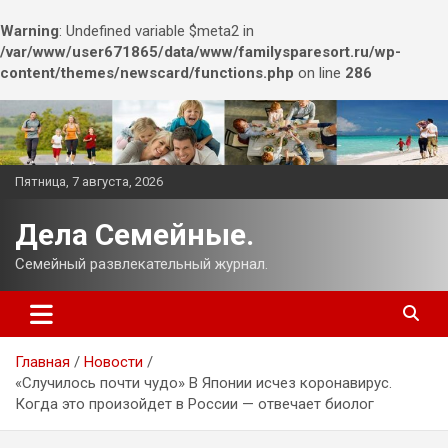
Warning
: Undefined variable $meta2 in
/var/www/user671865/data/www/familysparesort.ru/wp-
content/themes/newscard/functions.php
on line
286
Перейти
к
содержимому
Пятница, 7 августа, 2026
Дела Семейные.
Семейный развлекательный журнал.
Главная
Новости
«Случилось почти чудо» В Японии исчез коронавирус.
Когда это произойдет в России — отвечает биолог