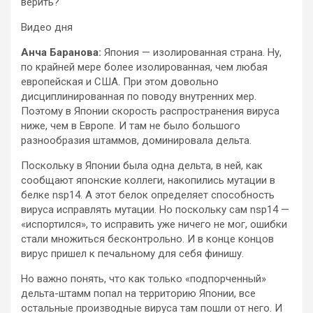
верить?
Видео дня
Анча Баранова:
Япония — изолированная страна. Ну,
по крайней мере более изолированная, чем любая
европейская и США. При этом довольно
дисциплинированная по поводу внутренних мер.
Поэтому в Японии скорость распространения вируса
ниже, чем в Европе. И там не было большого
разнообразия штаммов, доминировала дельта.
Поскольку в Японии была одна дельта, в ней, как
сообщают японские коллеги, накопились мутации в
белке nsp14. А этот белок определяет способность
вируса исправлять мутации. Но поскольку сам nsp14 —
«испортился», то исправить уже ничего не мог, ошибки
стали множиться бесконтрольно. И в конце концов
вирус пришел к печальному для себя финишу.
Но важно понять, что как только «подпорченный»
дельта-штамм попал на территорию Японии, все
остальные производные вируса там пошли от него. И