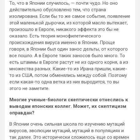
То, что в Японии случилось, — почти чудо. Но оно
действительно обусловлено тем, что страна
изолирована. Если бы то же самое событие, появление
этой маленькой дырочки, из которой масло вытекает,
произошло в Европе, никакого эффекта это бы не
оказало. Есть теория монофилетического
происхождения вируса именно в Японии. Проще
говоря, в Японии был один занос дельты, от которого
все пошло. А в Европе таких заносов было много. То
есть штаммы в Европе растут не из одного корня, а из
множества разных. Какие-то из Ирана пришли, какие-
то из США, потом обменялись между собой. Поэтому
если какая-то одна ветка из них выродится, то вы
этого не заметите.
Многие ученые-биологи скептически отнеслись к
выводам японских коллег. Может, их скептицизм
оправдан?
В Японии очень сильная школа по изучению мутаций
вирусов, эволюции мутаций, мутаций в популяциях и
так далее. Это исторически сложилось еще со времен