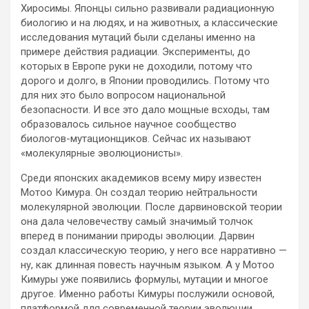
Хиросимы. Японцы сильно развивали радиационную
биологию и на людях, и на животных, а классические
исследования мутаций были сделаны именно на
примере действия радиации. Эксперименты, до
которых в Европе руки не доходили, потому что
дорого и долго, в Японии проводились. Потому что
для них это было вопросом национальной
безопасности. И все это дало мощные всходы, там
образовалось сильное научное сообщество
биологов-мутационщиков. Сейчас их называют
«молекулярные эволюционисты».
Среди японских академиков всему миру известен
Мотоо Кимура. Он создал теорию нейтральности
молекулярной эволюции. После дарвиновской теории
она дала человечеству самый значимый толчок
вперед в понимании природы эволюции. Дарвин
создал классическую теорию, у него все нарративно —
ну, как длинная повесть научным языком. А у Мотоо
Кимуры уже появились формулы, мутации и многое
другое. Именно работы Кимуры послужили основой,
платформой для современной теории эволюции.