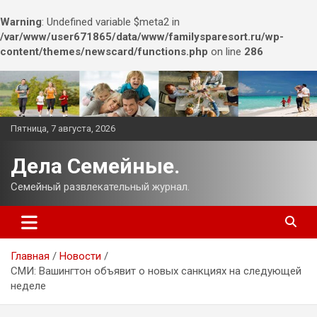
Warning
: Undefined variable $meta2 in
/var/www/user671865/data/www/familysparesort.ru/wp-
content/themes/newscard/functions.php
on line
286
Перейти
к
содержимому
Пятница, 7 августа, 2026
Дела Семейные.
Семейный развлекательный журнал.
Главная
Новости
СМИ: Вашингтон объявит о новых санкциях на следующей
неделе