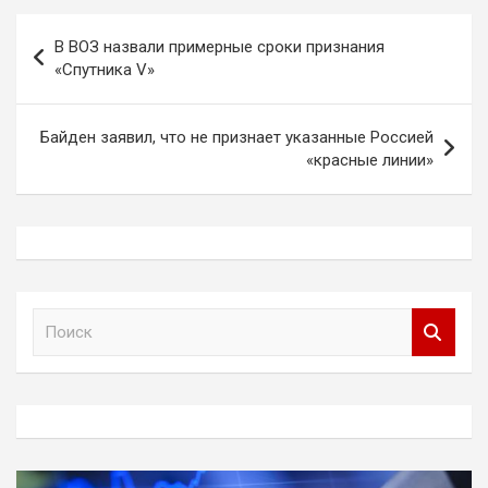
Навигация
В ВОЗ назвали примерные сроки признания
по
«Спутника V»
записям
Байден заявил, что не признает указанные Россией
«красные линии»
П
о
и
с
к