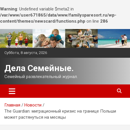
Warning
: Undefined variable $meta2 in
/var/www/user671865/data/www/familysparesort.ru/wp-
content/themes/newscard/functions.php
on line
286
Перейти
к
содержимому
Суббота, 8 августа, 2026
Дела Семейные.
Семейный развлекательный журнал.
Главная
Новости
The Guardian: миграционный кризис на границе Польши
может растянуться на месяцы