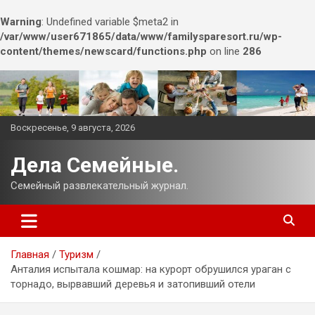
Warning
: Undefined variable $meta2 in
/var/www/user671865/data/www/familysparesort.ru/wp-
content/themes/newscard/functions.php
on line
286
Перейти
к
содержимому
Воскресенье, 9 августа, 2026
Дела Семейные.
Семейный развлекательный журнал.
Главная
Туризм
Анталия испытала кошмар: на курорт обрушился ураган с
торнадо, вырвавший деревья и затопивший отели